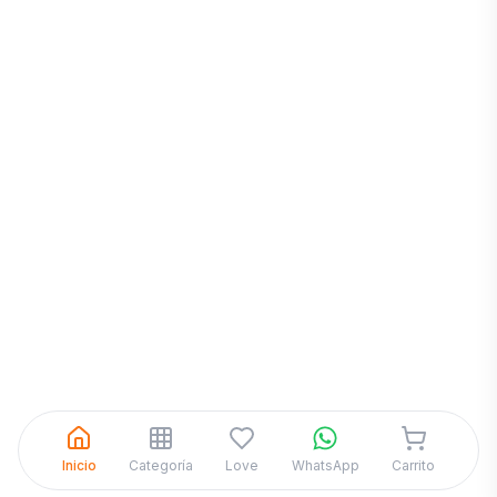
Inicia una
Conversación
¡Hola! Chatea con nosotros por
WhatsApp
Inicio
Categoría
Love
WhatsApp
Carrito