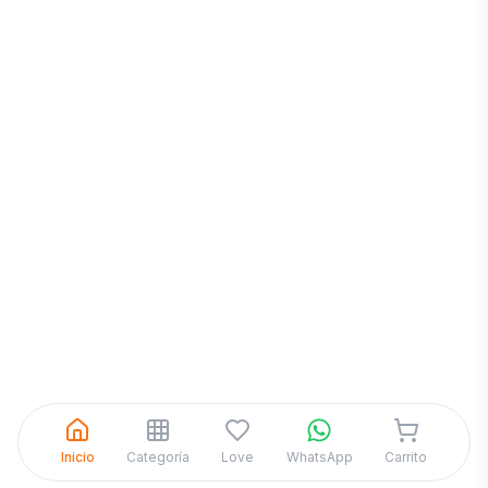
Inicia una
Conversación
¡Hola! Chatea con nosotros por
WhatsApp
Inicio
Categoría
Love
WhatsApp
Carrito