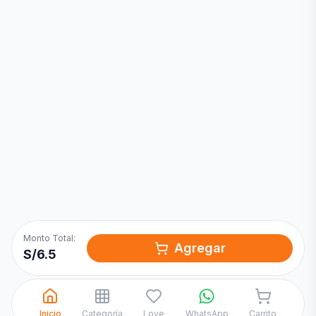
Inicia una
Conversación
¡Hola! Chatea con nosotros por
WhatsApp
Monto Total:
Agregar
S/
6.5
Inicio
Categoría
Love
WhatsApp
Carrito