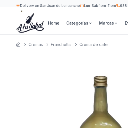
Delivery en San Juan de Lurigancho
Lun–Sáb 1pm–11pm
938 
S/
19.9
Franchettis Crema de cafe 750 ML
Home
Categorías
Marcas
E
Cremas
Franchettis
Crema de cafe
Inicio