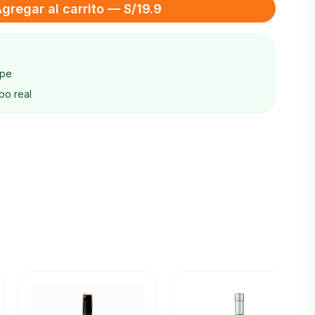
gregar al carrito — S/19.9
ape
po real