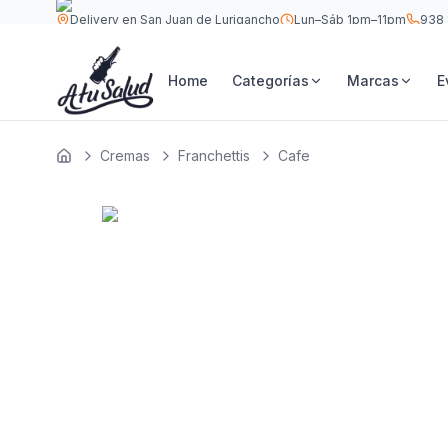
Delivery en San Juan de Lurigancho
Lun–Sáb 1pm–11pm
938 
S/
20
Franchettis Cafe 750 ml
Home
Categorías
Marcas
E
Cremas
Franchettis
Cafe
Inicio