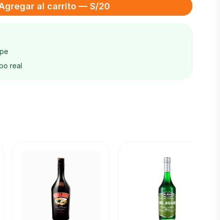
Agregar al carrito — S/20
ape
po real