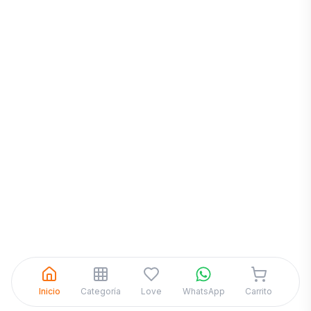
Inicia una
Conversación
¡Hola! Chatea con nosotros por
WhatsApp
Inicio
Categoría
Love
WhatsApp
Carrito