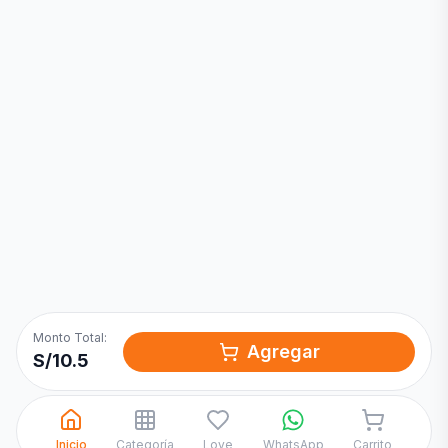
Inicia una
Conversación
¡Hola! Chatea con nosotros por
WhatsApp
Monto Total:
Agregar
S/
10.5
Inicio
Categoría
Love
WhatsApp
Carrito