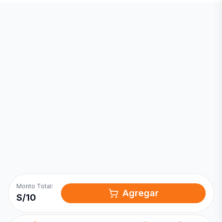
Inicia una
Conversación
¡Hola! Chatea con nosotros por
WhatsApp
Monto Total:
Agregar
S/
10