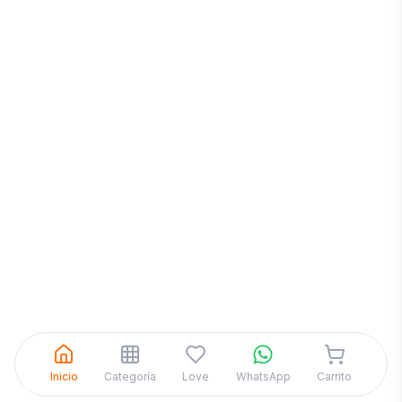
Inicia una
Conversación
¡Hola! Chatea con nosotros por
WhatsApp
Inicio
Categoría
Love
WhatsApp
Carrito