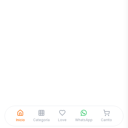
Inicia una
Conversación
¡Hola! Chatea con nosotros por
WhatsApp
Inicio
Categoría
Love
WhatsApp
Carrito