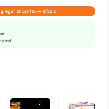
gregar al carrito — S/32.5
ape
po real