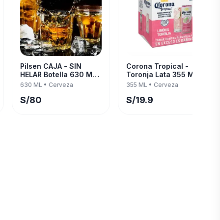
Pilsen CAJA - SIN
Corona Tropical -
HELAR Botella 630 ML
Toronja Lata 355 ML —
— Twelve Pack
Four Pack
630 ML
•
Cerveza
355 ML
•
Cerveza
S/
80
S/
19.9