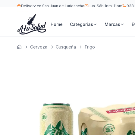
Delivery en San Juan de Lurigancho
Lun–Sáb 1pm–11pm
938 
S/
32.5
Cusqueña Trigo Lata 473 ML — Six Pack
Home
Categorías
Marcas
E
Cerveza
Cusqueña
Trigo
Inicio