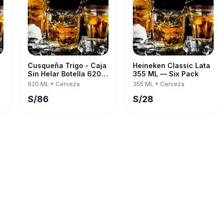
Cusqueña Trigo - Caja
Heineken Classic Lata
Sin Helar Botella 620
355 ML — Six Pack
k
ML — Twelve Pack
620 ML
•
Cerveza
355 ML
•
Cerveza
S/
86
S/
28