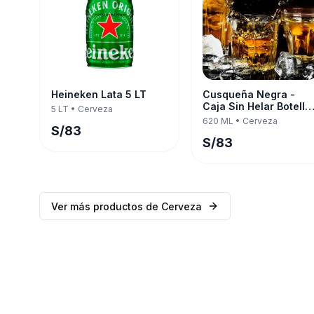
Heineken Lata 5 LT
Cusqueña Negra -
Caja Sin Helar Botella
5 LT
•
Cerveza
620 ML — Twelve Pac
620 ML
•
Cerveza
S/
83
S/
83
Ver más productos de
Cerveza