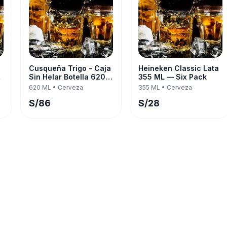
Cusqueña Trigo - Caja
Heineken Classic Lata
Sin Helar Botella 620
355 ML — Six Pack
k
ML — Twelve Pack
620 ML
•
Cerveza
355 ML
•
Cerveza
S/
86
S/
28