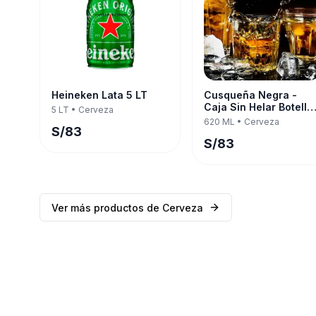
Heineken Lata 5 LT
Cusqueña Negra -
Caja Sin Helar Botella
5 LT
•
Cerveza
620 ML — Twelve Pac
620 ML
•
Cerveza
S/
83
S/
83
Ver más productos de
Cerveza