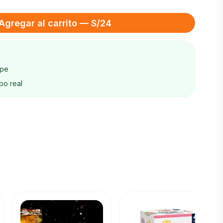
Agregar al carrito — S/24
ape
po real