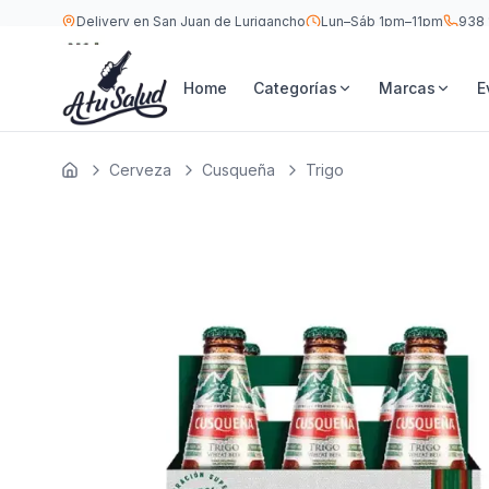
Delivery en San Juan de Lurigancho
Lun–Sáb 1pm–11pm
938 
S/
24
Cusqueña Trigo Botella 330 ML — Six Pack
Home
Categorías
Marcas
E
Cerveza
Cusqueña
Trigo
Inicio