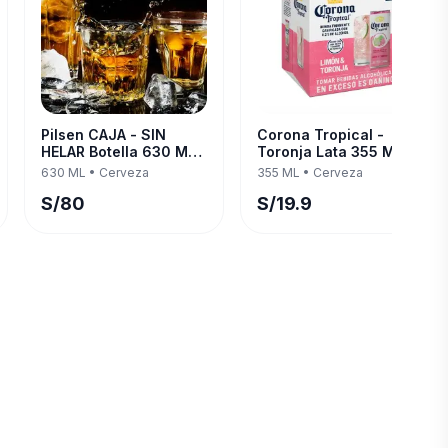
Pilsen CAJA - SIN
Corona Tropical -
HELAR Botella 630 ML
Toronja Lata 355 ML —
— Twelve Pack
Four Pack
630 ML
•
Cerveza
355 ML
•
Cerveza
S/
80
S/
19.9