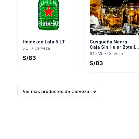
Heineken Lata 5 LT
Cusqueña Negra -
Caja Sin Helar Botella
5 LT
•
Cerveza
620 ML — Twelve Pac
620 ML
•
Cerveza
S/
83
S/
83
Ver más productos de
Cerveza