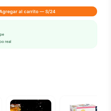
Agregar al carrito — S/24
ape
po real