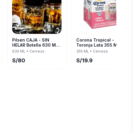
Pilsen CAJA - SIN
Corona Tropical -
HELAR Botella 630 ML
Toronja Lata 355 ML —
— Twelve Pack
Four Pack
630 ML
•
Cerveza
355 ML
•
Cerveza
S/
80
S/
19.9