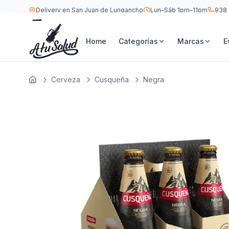
Delivery en San Juan de Lurigancho
Lun–Sáb 1pm–11pm
938 
S/
24
Cusqueña Negra Botella 330 ML — Six Pack
Home
Categorías
Marcas
E
Cerveza
Cusqueña
Negra
Inicio