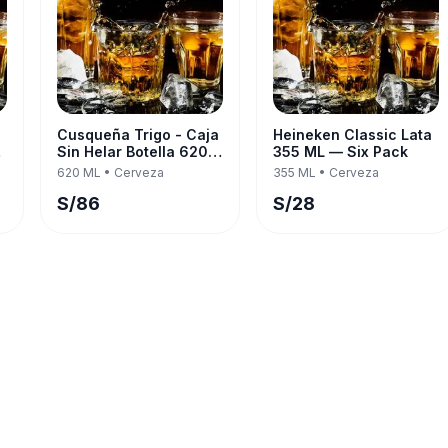
Cusqueña Trigo - Caja
Heineken Classic Lata
Sin Helar Botella 620
355 ML — Six Pack
k
ML — Twelve Pack
620 ML
•
Cerveza
355 ML
•
Cerveza
S/
86
S/
28