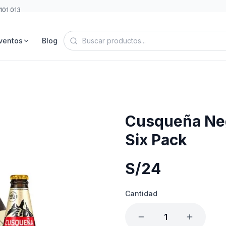
101 013
ventos
Blog
Cusqueña Neg
Six Pack
S/
24
Cantidad
1