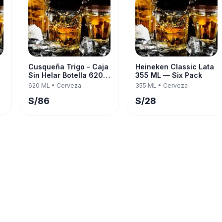
Cusqueña Trigo - Caja
Heineken Classic Lata
Sin Helar Botella 620
355 ML — Six Pack
k
ML — Twelve Pack
620 ML
•
Cerveza
355 ML
•
Cerveza
S/
86
S/
28