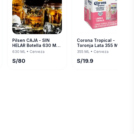
Pilsen CAJA - SIN
Corona Tropical -
HELAR Botella 630 ML
Toronja Lata 355 ML —
— Twelve Pack
Four Pack
630 ML
•
Cerveza
355 ML
•
Cerveza
S/
80
S/
19.9