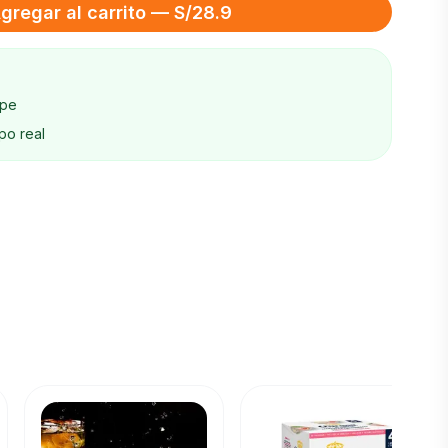
gregar al carrito — S/28.9
ape
po real