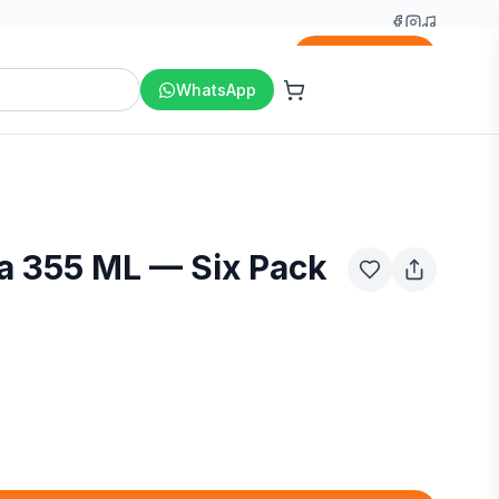
Agregar
WhatsApp
la 355 ML — Six Pack