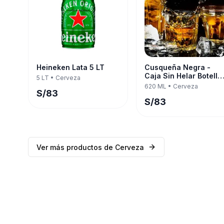
Heineken Lata 5 LT
Cusqueña Negra -
Caja Sin Helar Botella
5 LT
•
Cerveza
620 ML — Twelve Pac
620 ML
•
Cerveza
S/
83
S/
83
Ver más productos de
Cerveza