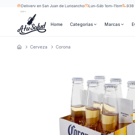
Delivery en San Juan de Lurigancho
Lun–Sáb 1pm–11pm
938 
S/
28.9
Corona Botella 355 ML — Six Pack
Home
Categorías
Marcas
E
Cerveza
Corona
Inicio