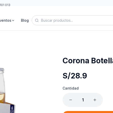
101 013
ventos
Blog
Corona Botel
S/
28.9
Cantidad
1