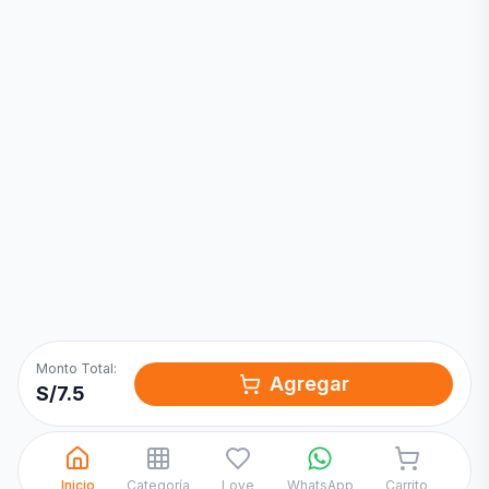
Inicia una
Conversación
¡Hola! Chatea con nosotros por
WhatsApp
Monto Total:
Agregar
S/
7.5
Inicio
Categoría
Love
WhatsApp
Carrito