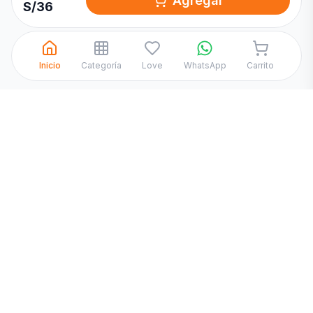
Agregar
S/
36
Inicio
Categoría
Love
WhatsApp
Carrito
Licorería Zárate
·
Licorería Mangomarca
·
Licorería Campoy
·
Licorería Las Flores
·
Licorería Canto Grande
·
Licorería Huáscar
·
Licorería Canto Rey
·
Licorería Caja de Agua
·
Licorería Bayóvar
·
Licorería Santa Rosa
·
Licorería Mariscal Cáceres
·
Licorería SJL
·
Licorería Comas
·
Licorería El Agustino
·
Licorería Independencia
Los mejores precios en delivery de licores SJL — listo
en 1–2 horas
Atención de Lunes a Sábado de 1pm a 11pm. Hacemos delivery de
cerveza, whisky, vodka, ron, pisco, vino, gin, tequila y más a todo
San Juan de Lurigancho. Pagamos con efectivo, Yape, Plin y tarjeta.
Licores en consignación para eventos
·
Packs y combos
·
Zonas de