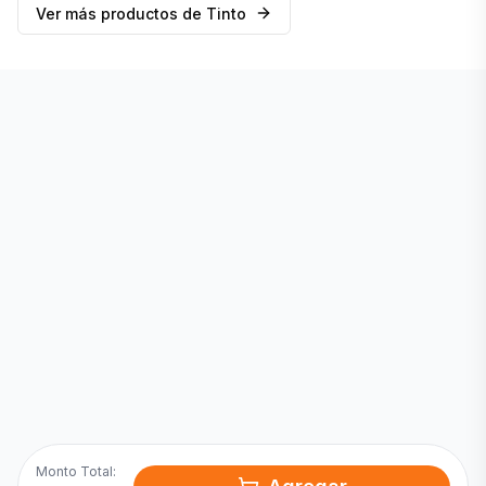
Ver más productos de
Tinto
Inicia una
Conversación
¡Hola! Chatea con nosotros por
WhatsApp
Monto Total: