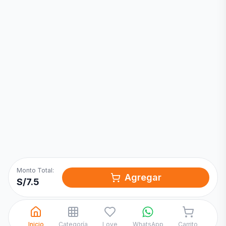
Inicia una
Conversación
¡Hola! Chatea con nosotros por
WhatsApp
Monto Total:
Agregar
S/
7.5
Inicio
Categoría
Love
WhatsApp
Carrito