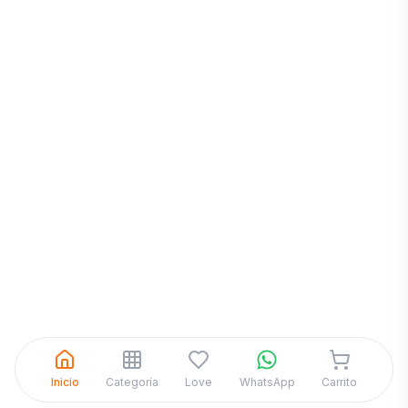
Inicia una
Conversación
¡Hola! Chatea con nosotros por
WhatsApp
Inicio
Categoría
Love
WhatsApp
Carrito