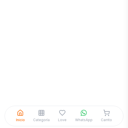
Inicia una
Conversación
¡Hola! Chatea con nosotros por
WhatsApp
Inicio
Categoría
Love
WhatsApp
Carrito