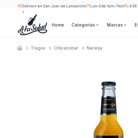
Delivery en San Juan de Lurigancho
Lun–Sáb 1pm–11pm
938 
S/
6
Chilcanobar Naranja 275 ML
Home
Categorías
Marcas
E
Tragos
Chilcanobar
Naranja
Inicio