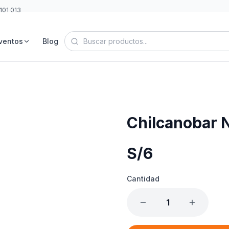
101 013
ventos
Blog
Chilcanobar 
S/
6
Cantidad
1