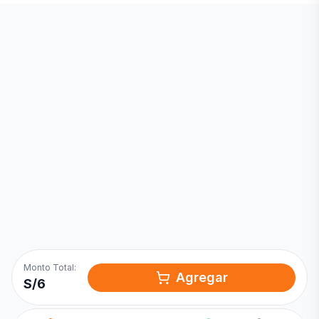
Inicia una
Conversación
¡Hola! Chatea con nosotros por
WhatsApp
Monto Total:
Agregar
S/
6