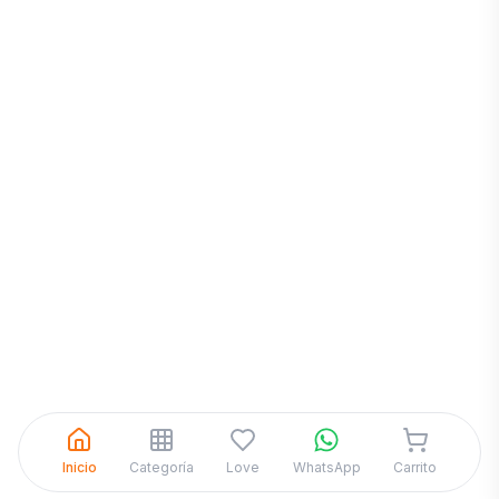
Inicia una
Conversación
¡Hola! Chatea con nosotros por
WhatsApp
Inicio
Categoría
Love
WhatsApp
Carrito