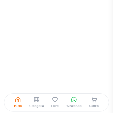
Inicia una
Conversación
¡Hola! Chatea con nosotros por
WhatsApp
Inicio
Categoría
Love
WhatsApp
Carrito