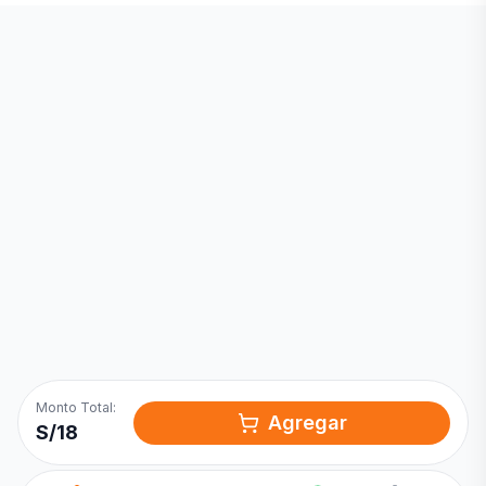
Inicia una
Conversación
¡Hola! Chatea con nosotros por
WhatsApp
Monto Total:
Agregar
S/
18