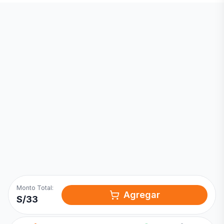
Inicia una
Conversación
¡Hola! Chatea con nosotros por
WhatsApp
Monto Total:
Agregar
S/
33