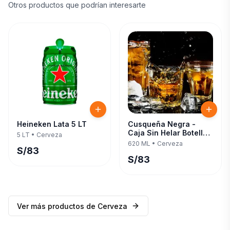
Otros productos que podrían interesarte
Heineken Lata 5 LT
Cusqueña Negra -
Caja Sin Helar Botella
5 LT
•
Cerveza
620 ML — Twelve Pack
620 ML
•
Cerveza
S/
83
S/
83
Ver más productos de
Cerveza