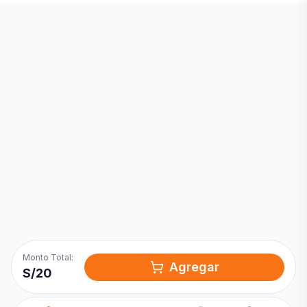
Inicia una
Conversación
¡Hola! Chatea con nosotros por
WhatsApp
Monto Total:
Agregar
S/
20