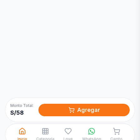
Inicia una
Conversación
¡Hola! Chatea con nosotros por
WhatsApp
Monto Total:
Agregar
S/
58
Inicio
Categoría
Love
WhatsApp
Carrito