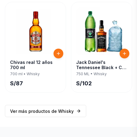
Chivas real 12 años
Jack Daniel's
700 ml
Tennessee Black + C/
Evervess 1.5 LT 750 ML
700 ml
•
Whisky
750 ML
•
Whisky
S/
87
S/
102
Ver más productos de
Whisky