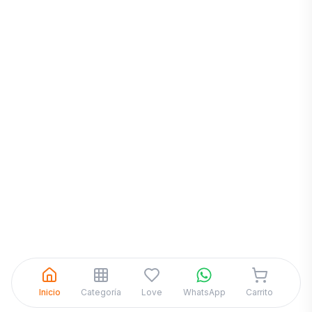
Inicia una
Conversación
¡Hola! Chatea con nosotros por
WhatsApp
Inicio
Categoría
Love
WhatsApp
Carrito